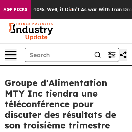
r Around 40%. Well, it Didn’t
As war With Iran Drove
AGP PICKS
Groupe d'Alimentation
MTY Inc tiendra une
téléconférence pour
discuter des résultats de
son troisième trimestre