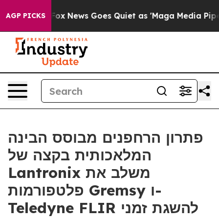
xist
Fox News Goes Quiet as 'Maga Media Pipeline' Bac
AGP PICKS
פתרון הרחפנים מבוסס הבינה
המלאכותית בקצה של
Lantronix משלב את
פלטפורמות Gremsy ו-
Teledyne FLIR להשגת זמני