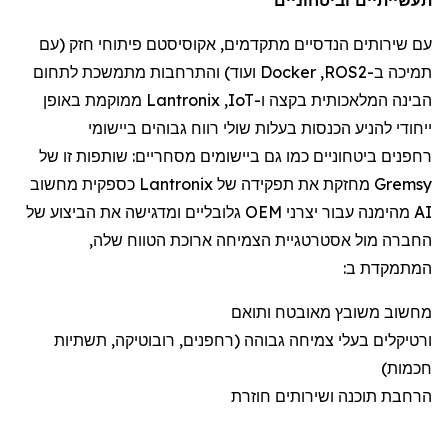
עם שירותי
ם הנדסיים מתקדמים
,
אקוסיסטם
פיתוח
י
חזק (
עם
תמיכה
ב-
ROS2
,
Docker
ועוד) והתרחבות מתמשכת לתחום
הבינה המלאכותית
בקצה
ו-
IoT
,
Lantronix
ממוקמת
באופן
ייחודי להניע הכנסות בעלות שולי רווח גבוהים ביישומי
רחפנים
ביטחוניים
כמו גם
ביישומי
ם
מסחריים:
שותפות זו של
Gremsy
מחזקת את תפקידה של
Lantronix
כספקית מחשוב
AI מהימנה עבור יצרני OEM גלובליים ומדגישה את הביצוע של
החברה מול אסטרטגיית הצמיחה ארוכת הטווח שלה,
המתמקדת ב:
מחשוב משובץ מאובטח ותואם
ורטיקלים
בעלי צמיחה גבוהה (
רחפנים
, רובוטיקה, תשתיות
חכמות)
הרחבת תוכנה ושירותים חוזרת