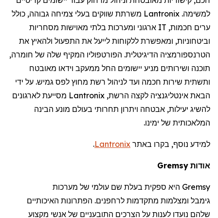
למשימה.
Lantronix
משרתת שווקים בעלי צמיחה גבוהה, כולל
ערים חכמות,
IT
ארגוני ומערכות בלתי מאוישות מסחריות
וביטחוניות, ומאפשרת ללקוחות לייעל את התפעול ולהאיץ את
הטרנספורמציה הדיגיטלית. הפורטפוליו המקיף שלה של חומרה,
תוכנה ושירותים מניע יישומים החל ממעקב וידאו מאובטח
ותשתית שירות חכמה ועד לניהול רשת מחוץ לפס גמיש. על ידי
הבאת אינטליגנציה לקצה הרשת,
Lantronix
מסייעת לארגונים
להשיג יעילות, אבטחה ויתרון תחרותי בעולם מונע הבינה
המלאכותית של ימינו.
למידע נוסף, בקרו באתר
Lantronix
.
אודות
Gremsy
Gremsy
היא ספקית בעלת שם עולמי של מערכות
גימבל
ומצלמות מתקדמות
לרחפנים
. הפתרונות האיכותיים
שלהם נועדו לענות על הצרכים התובעניים של אנשי מקצוע