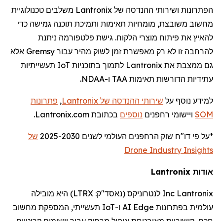
הפתרונות ושירותי ההנדסה של
Lantronix
משלבים טכנולוגיית
מחשוב משובצת, מומחיות תאימות ותמיכת תוכנה גמישה כדי
להאיץ את פיתוח מוצרי הלקוח. גישת פלטפורמה ניתנת
להרחבה זו לא רק מאפשרת זמן לשוק מהיר עבור
Gremsy
אלא
גם ממצבת את
Lantronix
לתמוך בתוכניות
IoT
תעשייתיות
עתידיות הדורשות תאימות TAA ו-NDAA.
למידע נוסף על
שירותי ההנדסה של
Lantronix
,
פתרונות
SOM
ויישומי
רחפנים
נוספים
בכתובת Lantronix.com.
*על פי דו
"
ח שוק
הרחפנים
העולמי לשנים 2025-2030
של
Drone Industry Insights
אודות
Lantronix
Lantronix
Inc
לנטרוניקס
(נאסד"ק:
LTRX
) היא מובילה
עולמית בפתרונות
Edge
AI
ו-
IoT
תעשייתי, המספקת מחשוב
חכם, קישוריות מאובטחת וניהול מרחוק עבור יישומים קריטיים