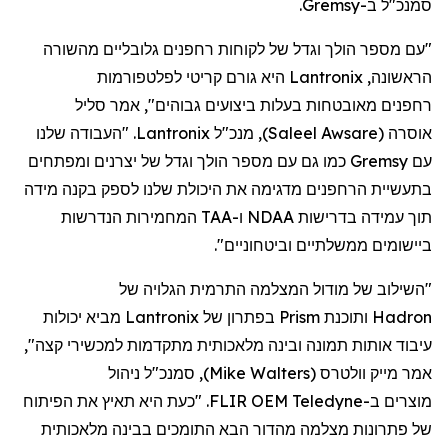
סמנכ"ל
ב-
Gremsy
.
"עם מספר הולך וגדל של לקוחות
רחפנים
גלובליים מהשורה
הראשונה,
Lantronix
היא גורם קריטי לפלטפורמות
רחפנים
מאובטחות בעלות ביצועים גבוהים", אמר סליל
אוסרה
(
Saleel Awsare
)
, מנכ"ל
Lantronix
. "העבודה שלנו
עם
Gremsy
כמו גם עם מספר הולך וגדל של יצרנים ומפתחים
בתעשיית
הרחפנים
מדגימה את היכולת שלנו לספק בקנה מידה
תוך עמידה בדרישות NDAA ו-TAA המחמירות הנדרשות
ביישומים ממשלתיים וביטחוניים".
"השילוב של מודול המצלמה התרמית הגלויה של
Hadron
ותוכנת
Prism
בפתרון של
Lantronix
מביא יכולות
עיבוד אותות תמונה ובינה מלאכותית מתקדמות למכשירי קצה",
אמר מייק
וולטרס
(
Mike Walters
)
, סמנכ"ל ניהול
מוצר
ים
ב-
Teledyne
FLIR OEM. "כעת היא תאיץ את הפיתוח
של פתרונות מצלמה מהדור הבא התומכים בבינה מלאכותית