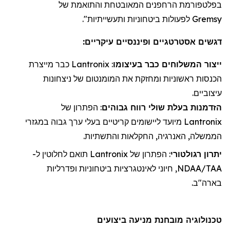
בפלטפורמת
הרחפנים
המאובטחת והתואמת של
Gremsy
לפעולות ביטחוניות ותעשייתיות".
דגשים אסטרטגיים ופיננסיים עיקריים:
ייצור
ה
משלוחי
ם כבר בעיצומו
:
Lantronix
כבר מייצרת
הכנסות ראשוניות ו
מחזקת את
המומנטום של ניצחונות
עיצוביים.
הזדמנות בעלת שולי רווח גבוהים
: הפתרון של
Lantronix
מיועד ליישומים קריטיים בעלי ערך גבוה במגזרי
הממשלה, האנרגיה, החקלאות והתשתיות.
יתרון רגולטורי
: הפתרון של
Lantronix
תואם לחלוטין ל-
NDAA/TAA, חיוני לאינטגרציות ביטחוניות ופדרליות
בארה"ב.
טכנולוגיה מובחנת מניעה ביצועים