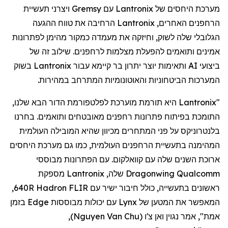
מערכת היחסים של
Lantronix
עם
Gremsy
ויצרני תעשיית
הרחפנים
האחרים,
Lantronix
הרחיבה את טווח ההגעה
הגלובלי שלה לשוק, וחיזקה את מעמדה כמקור מהימן לפתרונות
אמינים ותואמים להפעלת מצלמות
לרחפנים
. שילוב זה של
ביצועי AI ותאימות יוצר יתרון בר קיימא עבור
Lantronix
בשוק
המערכות הביטחוניות והאוטונומיות המתרחב במהירות.
"
Lantronix
היא תורמת מוערכת לפלטפורמת הדור הבא שלנו,
התומכת בפיתוח פתרונות
רחפנים
מאובטחים ותואמים. בחרנו
בלנטרוניקס
על פני המתחרים מכיוון שהיא המובילה העולמית
המהימנה בתעשיית
הרחפנים
העולמית, כמו גם מערכת היחסים
ארוכת השנים שלה עם
קוואלקום
. עם הפתרונות מבוססי
Qualcomm
Dragonwing
שלה,
Lantronix
מספקת
ראשונים בתעשייה, כולל חיבור ישיר עם FLIR
Hadron
640R,
המאפשר את המטען של
Lynx
עם יכולות מבוססות
Edge
בזמן
אמת", אמר
נגוין
ואן
צ'ו
(
Nguyen Van Chu
)
,