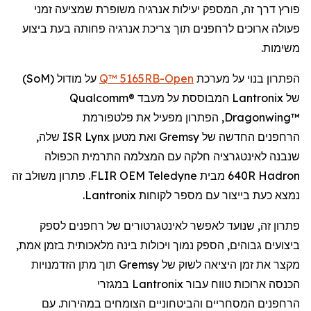
פורץ דרך זה, המספק יעילות אנרגיה משופרת
שמציעה
זמני
פעולה ארוכים
ל
רחפנים
תוך צריכת אנרגיה פחותה בעת
ביצוע
משימות.
הפתרון בנוי על מערכת
Open
-Q™ 5165RB
על מודול (
SoM
)
של
Lantronix
המבוססת על מעבד
Qualcomm®
Dragonwing™
, הפתרון מפעיל את פלטפורמת
הרחפנים
החדשה של
Gremsy
ואת מטען
Lynx
ISR שלה,
שנבנה לאינטגרציה חלקה עם המצלמה התרמית הכפולה
Hadron
640R מבית
Teledyne
FLIR OEM. פתרון משולב זה
נמצא כעת בייצור עם מספר לקוחות
Lantronix
.
פתרון זה, שנועד לאפשר
לאינטגרטורים
של
רחפנים
לספק
ביצועים גבוהים, הספק נמוך ויכולות בינה מלאכותית בזמן אמת,
מקצר את זמן היציאה לשוק של
Gremsy
תוך מתן הזדמנויות
הכנסה ארוכות טווח עבור
Lantronix
במגזרי
הרחפנים
המסחריים והביטחוניים הצומחים במהירות. עם