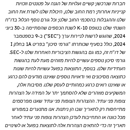
חברות שנרכשו; קשיים ועלויות של הגנה על פטנטים וזכויות
קנייניות אחרות; רמת החוב שלנו, היכולת שלנו לשרת את החוב
שלנו וההגבלות בהסכמי החוב שלנו; וכל גורם נוסף הכלול בדו
"
ח
השנתי שלנו בטופס 10-K לשנת הכספים שהסתיימה ב-30 ביוני
2024, שהוגש לרשות לניירות ערך ("SEC") ב-9 בספטמבר
2024, כולל בסעיף שכותרתו "גורמי סיכון" בפריט 1A בחלק I
של דו
"
ח זה, כמו גם בהגשות הציבוריות האחרות שלנו ל-SEC.
גורמי סיכון נוספים עשויים להיות מזוהים מעת לעת בהגשות
העתידיות שלנו. בנוסף, התוצאות בפועל עשויות להיות שונות
כתוצאה מסיכונים ואי ודאויות נוספים שאיננו מודעים להם כרגע
או שאיננו רואים כרגע כמהותיים לעסק שלנו. מסיבות אלה,
המשקיעים מוזהרים שלא להסתמך יתר על המידה על הצהרות
צופות פני עתיד. ההצהרות הצופות פני עתיד שאנו מפרסמים
מתייחסות רק לתאריך שבו הן ניתנות. אנו מתנערים במפורש
מכל כוונה או התחייבות לעדכן הצהרות צופות פני עתיד לאחר
תאריך זה כדי להתאים הצהרות אלה לתוצאות בפועל או לשינויים