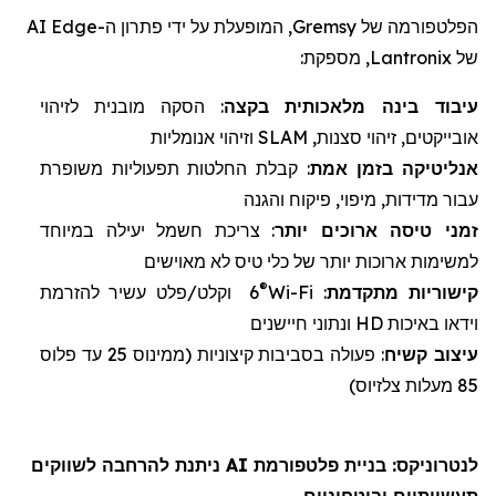
הפלטפורמה של
Gremsy
, המופעלת על ידי פתרון ה-
Edge
AI
של
Lantronix
, מספקת:
עיבוד בינה מלאכותית
ב
קצה
: הסקה מובנית לזיהוי
אובייקטים, זיהוי סצנות,
SLAM
וזיהוי אנומליות
אנליטיקה
בזמן אמת
: קבלת החלטות תפעוליות משופרת
עבור מדידות, מיפוי, פיקוח והגנה
זמני טיסה
ארוכים יותר
: צריכת חשמל יעילה במיוחד
למשימות ארוכות יותר של
כלי טיס לא מאוישים
®
קישוריות מתקדמת
:
Wi-Fi
6
וקלט/פלט עשיר להזרמת
וידאו באיכות
HD
ונתוני חיישנים
עיצוב
קשיח
: פעולה בסביבות קיצוניות (
ממינוס 25 עד פלוס
85 מעלות צלזיוס)
לנטרוניקס
: בניית פלטפורמת AI ניתנת להרחבה לשווקים
תעשייתיים וביטחוניים