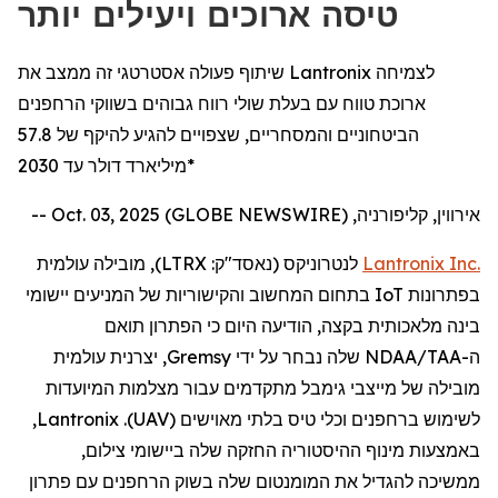
טיסה ארוכים ויעילים יותר
שיתוף פעולה אסטרטגי זה ממצב את Lantronix לצמיחה
ארוכת טווח עם בעלת שולי רווח גבוהים בשווקי הרחפנים
הביטחוניים והמסחריים, שצפויים להגיע להיקף של 57.8
מיליארד דולר עד 2030*
אירווין, קליפורניה, Oct. 03, 2025 (GLOBE NEWSWIRE) --
Inc.
Lantronix
לנטרוניקס
(נאסד"ק:
LTRX
), מובילה עולמית
בפתרונות
IoT
בתחום המחשוב והקישוריות של המניעים יישומי
בינה מלאכותית בקצה,
הודיעה
היום
כי
ה
פתרון תואם
ה
-
NDAA/TAA
שלה
נבחר על ידי
Gremsy
, יצרנית עולמית
מובילה של מייצבי
גימבל
מתקדמים
עבור
מצלמות
המיועדות
לשימוש
ב
רחפנים
וכלי טיס בלתי מאוישים (
UAV
).
Lantronix
,
באמצעות
מינוף ההיסטוריה החזקה שלה ביישומי
צילום
,
ממשיכה
להגדיל
את המומנטום שלה בשוק
הרחפנים
עם פתרון