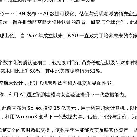
量子超算和数字孪生技术推动下一代航空发展
RE) -- -- IBN 发布 -- AI 数据可视化、估值与变现领域的领先企业 Da
(KAU) 签署谅解备忘录，旨在推动航空航天资质认证的教育、研究与全球
现出色。 自 1952 年成立以来，KAU 一直致力于培养未来
平台，用于韩国首个数字化资质认证项目，包括实时飞行员身份验证以及针
空需求同比上升3.8%，其中北美市场增幅为5.2%。
空航天设计，提升飞机管理效率和人机交互界面性能。
，利用 AI 通过预测建模与安全验证提升下一代数据能力。
司此前宣布为 Scilex 投资 1.5 亿美元，用于构建超级计算机，以
作，利用 WatsonX 变革下一代数据共享、估值、评分与定价
onX 集成，实现安全的实时数据交换，使数字孪生能够真实反映实体资