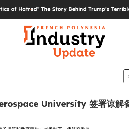
tred”
The Story Behind Trump’s Terrible Approva
ea Aerospace Universit