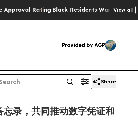
l Rating
Black Residents Warned of Abusive Cops 
View all
Provided by AGP
Share
y 签署谅解备忘录，共同推动数字凭证和