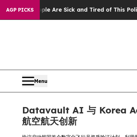
“People Are Sick and Tired of This Politics of Ha
AGP PICKS
Menu
Datavault AI 与 Kor
航空航天创新